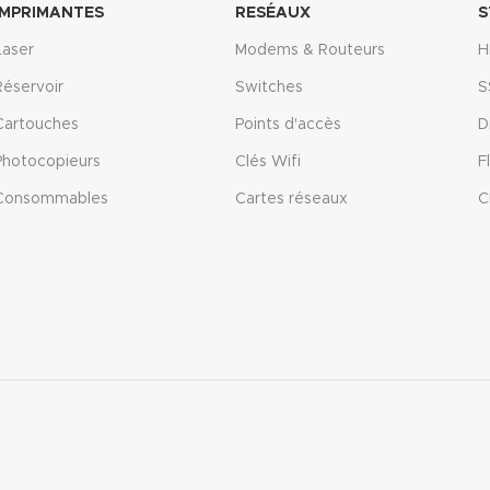
IMPRIMANTES
RESÉAUX
S
Laser
Modems & Routeurs
H
Réservoir
Switches
S
Cartouches
Points d'accès
D
Photocopieurs
Clés Wifi
F
Consommables
Cartes réseaux
C