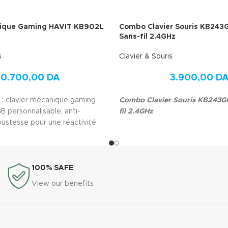
nique Gaming HAVIT KB902L
Combo Clavier Souris KB243
Sans-fil 2.4GHz
s
Clavier & Souris
10.700,00
DA
3.900,00
D
: clavier mécanique gaming
Combo Clavier Souris KB243G
B personnalisable, anti-
fil 2.4GHz
bustesse pour une réactivité
s.
100% SAFE
View our benefits