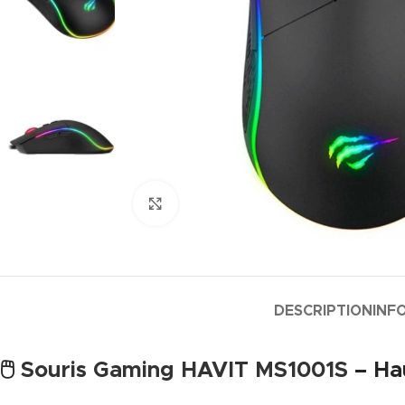
Agrandir
DESCRIPTION
INF
🖱️
Souris Gaming
HAVIT MS1001S
– Ha