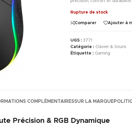
précision, confort et durabilité.
Rupture de stock
Comparer
Ajouter à 
UGS :
3771
Catégorie :
Clavier & Souris
Étiquette :
Gaming
ORMATIONS COMPLÉMENTAIRES
SUR LA MARQUE
POLITI
ute Précision & RGB Dynamique