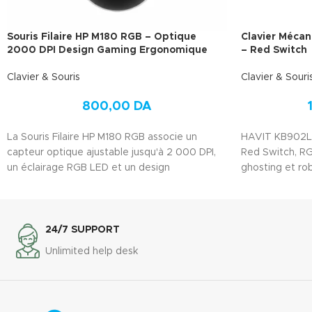
Souris Filaire HP M180 RGB – Optique
Clavier Méca
2000 DPI Design Gaming Ergonomique
– Red Switch
Clavier & Souris
Clavier & Souri
800,00
DA
La Souris Filaire HP M180 RGB associe un
HAVIT KB902L 
capteur optique ajustable jusqu'à 2 000 DPI,
Red Switch, RG
un éclairage RGB LED et un design
ghosting et ro
ergonomique gaming. Connexion USB stable,
sans compromi
Plug & Play et compatible Windows et Mac
pour gaming et bureautique.
24/7 SUPPORT
Unlimited help desk