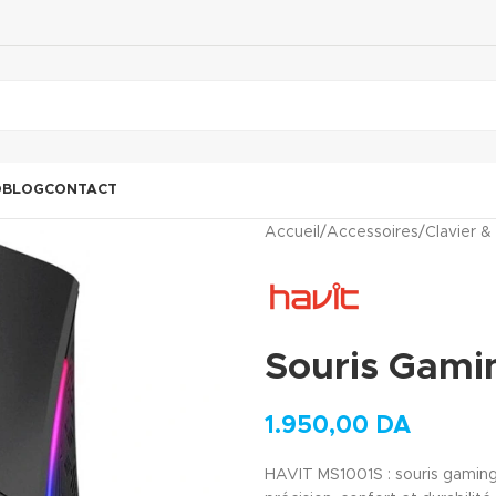
O
BLOG
CONTACT
Accueil
/
Accessoires
/
Clavier &
Souris Gami
1.950,00
DA
HAVIT MS1001S : souris gaming