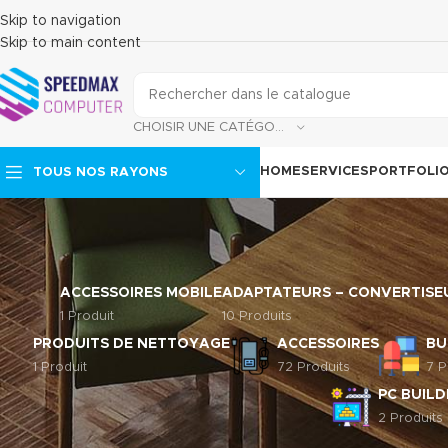
Skip to navigation
Skip to main content
CHOISIR UNE CATÉGORIE
HOME
SERVICES
PORTFOLI
TOUS NOS RAYONS
ACCESSOIRES MOBILE
ADAPTATEURS – CONVERTISE
1 Produit
10 Produits
PRODUITS DE NETTOYAGE
ACCESSOIRES
BU
1 Produit
72 Produits
7 P
PC BUILD
2 Produits
FILTRER PAR ÉTAT DU STOCK
Accueil
/
Compo