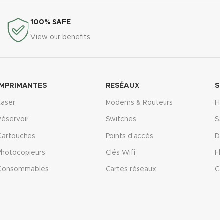
100% SAFE
View our benefits
IMPRIMANTES
RESÉAUX
S
Laser
Modems & Routeurs
H
Réservoir
Switches
S
Cartouches
Points d'accès
D
Photocopieurs
Clés Wifi
F
Consommables
Cartes réseaux
C