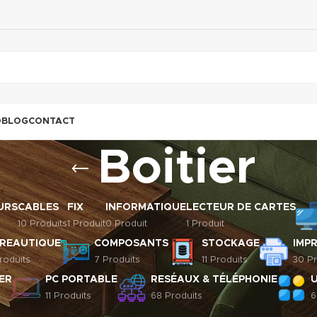
O
BLOG
CONTACT
Boitier
URS
CABLES
FIX
INFORMATIQUE
LECTEUR DE CARTES
10 Produits
1 Produit
0 Produit
1 Produit
REAUTIQUE
COMPOSANTS
STOCKAGE
IMP
roduits
7 Produits
11 Produits
30 Pr
ER
PC PORTABLE
RESÉAUX & TÉLÉPHONIE
11 Produits
68 Produits
6
sants
/
Boitier