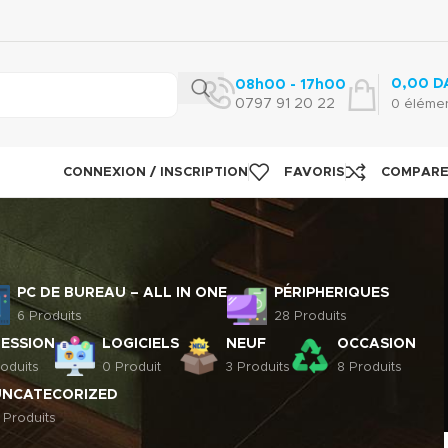
0,00
D
08h00 - 17h00
0797 91 20 22
0
éléme
CONNEXION / INSCRIPTION
FAVORIS
COMPAR
PC DE BUREAU – ALL IN ONE
PÉRIPHERIQUES
6 Produits
28 Produits
RESSION
LOGICIELS
NEUF
OCCASION
oduits
0 Produit
3 Produits
8 Produits
UNCATECORIZED
 Produits