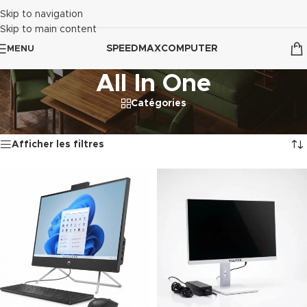
Skip to navigation
Skip to main content
SPEEDMAXCOMPUTER
MENU
All In One
Catégories
Accueil
/
PC de Bureau - All In One
/
All In One
2 résultats affichés
Afficher les filtres