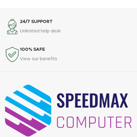
24/7 SUPPORT
Unlimited help desk
100% SAFE
View our benefits