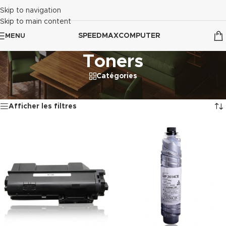
Skip to navigation
Skip to main content
SPEEDMAXCOMPUTER
MENU
Toners
Catégories
Accueil
/
Impression
/
Consommables
/
Toners
7 résultats affichés
Afficher les filtres