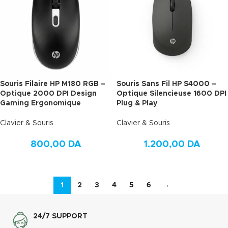
Souris Filaire HP M180 RGB –
Souris Sans Fil HP S4000 –
Optique 2000 DPI Design
Optique Silencieuse 1600 DPI
Gaming Ergonomique
Plug & Play
Clavier & Souris
Clavier & Souris
800,00
DA
1.200,00
DA
1
2
3
4
5
6
→
24/7 SUPPORT