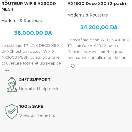
ROUTEUR WIFI6 AX3000
AX1800 Deco X20 (2-pack)
MESH
Modems & Routeurs
Modems & Routeurs
34.200,00
DA
38.000,00
DA
Le système Mesh Wi-Fi 6 AX1800
Le système TP-LINK DECO X50
TP-Link Deco X20 (2-pack)
2PACK est un routeur WIFI6
élimine les zones mortes pour
AX3000 MESH conçu pour une
une connexion ultra-rapide dans
couverture totale et ultra-rapide
toute la maison en Algérie.
dans toute la maison en Algérie.
Une couverture fluide, sécurisée
Une solution performante,
et performante pour tous vos
24/7 SUPPORT
intelligente et sécurisée pour
appareils connectés
gérer tous vos appareils
simultanément.
Unlimited help desk
connectés avec une fluidité
exceptionnelle.
100% SAFE
View our benefits