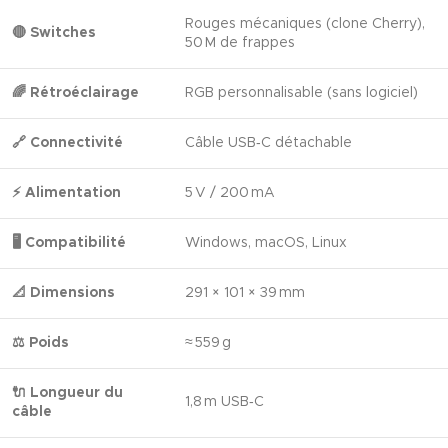
Rouges mécaniques (clone Cherry),
🔴 Switches
50 M de frappes
🌈 Rétroéclairage
RGB personnalisable (sans logiciel)
🔗 Connectivité
Câble USB‑C détachable
⚡ Alimentation
5 V / 200 mA
🖥️ Compatibilité
Windows, macOS, Linux
📐 Dimensions
291 × 101 × 39 mm
⚖️ Poids
≈ 559 g
🔌 Longueur du
1,8 m USB‑C
câble