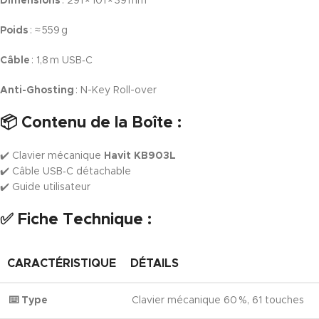
Dimensions
: 291 × 101 × 39 mm
Poids
: ≈ 559 g
Câble
: 1,8 m USB‑C
Anti-Ghosting
: N-Key Roll-over
📦
Contenu de la Boîte :
✔️ Clavier mécanique
Havit KB903L
✔️ Câble USB‑C détachable
✔️ Guide utilisateur
✅
Fiche Technique :
CARACTÉRISTIQUE
DÉTAILS
⌨️ Type
Clavier mécanique 60 %, 61 touches