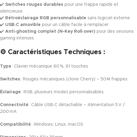
✔️
Switches rouges durables
pour une frappe rapide et
silencieuse
✔️
Rétroéclairage RGB personnalisable
sans logiciel externe
✔️
USB‑C amovible
pour un câble facile à remplacer
✔️
Anti‑ghosting complet (N-Key Roll‑over)
pour des sessions
gaming intenses
⚙️
Caractéristiques Techniques :
Type
: Clavier mécanique 60 %, 61 touches
Switches
: Rouges mécaniques (clone Cherry) – 50 M frappes
Éclairage
: RGB, plusieurs modes personnalisables
Connectivité
: Câble USB‑C détachable – Alimentation 5 V /
200 mA
Compatibilité
: Windows, Linux, macOS