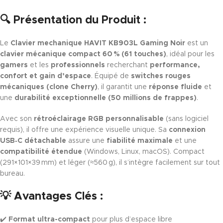
🔍
Présentation du Produit :
Le
Clavier mechanique HAVIT KB903L Gaming Noir
est un
clavier mécanique compact 60 % (61 touches)
, idéal pour les
gamers
et les
professionnels
recherchant
performance,
confort et gain d’espace
. Équipé de
switches rouges
mécaniques (clone Cherry)
, il garantit une
réponse fluide
et
une
durabilité exceptionnelle (50 millions de frappes)
.
Avec son
rétroéclairage RGB personnalisable
(sans logiciel
requis), il offre une expérience visuelle unique. Sa
connexion
USB‑C détachable
assure une
fiabilité maximale
et une
compatibilité étendue
(Windows, Linux, macOS). Compact
(291×101×39 mm) et léger (≈560 g), il s’intègre facilement sur tout
bureau.
💡
Avantages Clés :
✔️
Format ultra-compact
pour plus d’espace libre