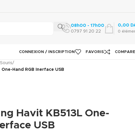
0,00
D
08h00 - 17h00
0797 91 20 22
0
éléme
CONNEXION / INSCRIPTION
FAVORIS
COMPAR
 Souris
/
L One-Hand RGB Inerface USB
ing Havit KB513L One-
erface USB