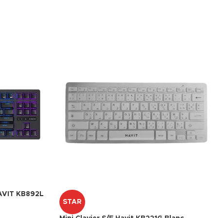
AVIT KB892L
STAR