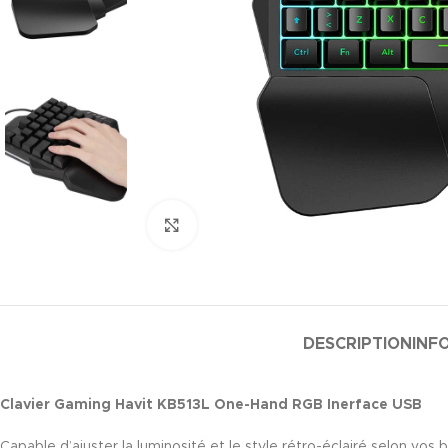
Agrandir
DESCRIPTION
INF
Clavier Gaming Havit KB513L One-Hand RGB Inerface USB
Capable d’ajuster la luminosité et le style rétro-éclairé selon vos 