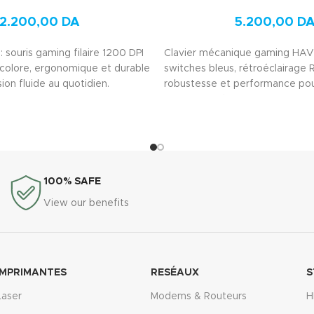
2.200,00
DA
5.200,00
D
 souris gaming filaire 1200 DPI
Clavier mécanique gaming HAV
colore, ergonomique et durable
switches bleus, rétroéclairage 
ion fluide au quotidien.
robustesse et performance pou
rapide et précise.
100% SAFE
View our benefits
IMPRIMANTES
RESÉAUX
S
Laser
Modems & Routeurs
H