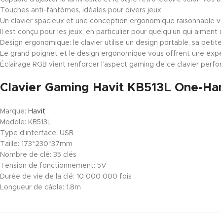
Touches anti-fantômes, idéales pour divers jeux
Un clavier spacieux et une conception ergonomique raisonnable v
Il est conçu pour les jeux, en particulier pour quelqu’un qui aimen
Design ergonomique: le clavier utilise un design portable, sa peti
Le grand poignet et le design ergonomique vous offrent une expéri
Éclairage RGB vient renforcer l’aspect gaming de ce clavier perfo
Clavier Gaming Havit KB513L One-Han
Marque:
Havit
Modele: KB513L
Type d’interface: USB
Taille: 173*230*37mm
Nombre de clé: 35 clés
Tension de fonctionnement: 5V
Durée de vie de la clé: 10 000 000 fois
Longueur de câble: 1.8m