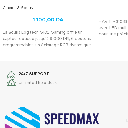
Clavier & Souris
1.100,00
DA
HAVIT MS1033 :
avec LED multi
La Souris Logitech G102 Gaming offre un
pour une précis
capteur optique jusqu'à 8 000 DPI, 6 boutons
programmables, un éclairage RGB dynamique
et un polling rate de 1 000 Hz. Connexion USB
filaire, compatible Windows et macOS pour un
excellent rapport qualité-prix.
24/7 SUPPORT
Unlimited help desk