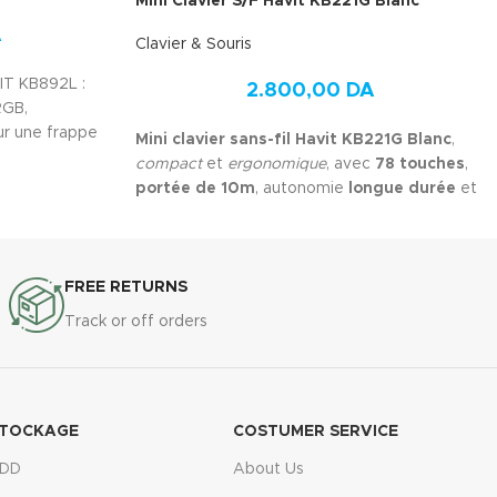
Mini Clavier S/F Havit KB221G Blanc
A
Clavier & Souris
IT KB892L :
2.800,00
DA
RGB,
r une frappe
Mini clavier sans-fil Havit KB221G Blanc
,
compact
et
ergonomique
, avec
78 touches
,
portée de 10m
, autonomie
longue durée
et
design
élégant
.
FREE RETURNS
Track or off orders
TOCKAGE
COSTUMER SERVICE
DD
About Us