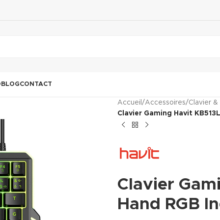
O
BLOG
CONTACT
Accueil
/
Accessoires
/
Clavier &
Clavier Gaming Havit KB513
Clavier Gam
Hand RGB In